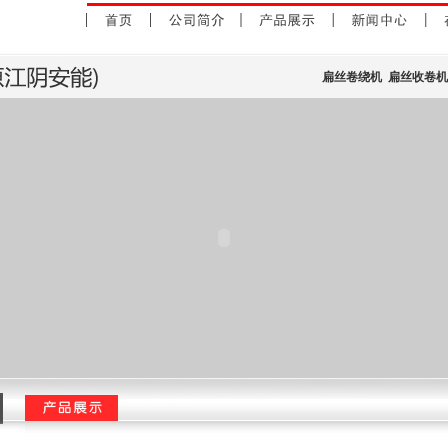
扁丝卷绕机
扁丝收卷机