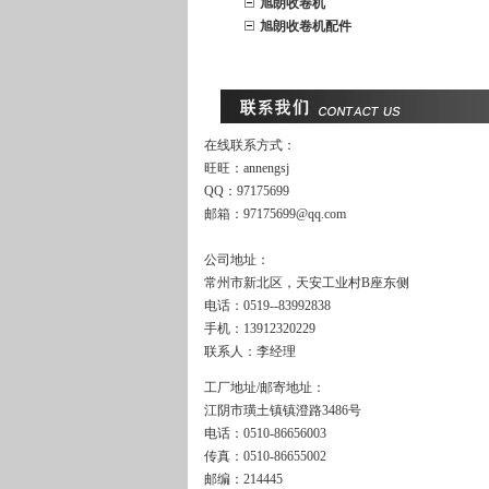
旭朗收卷机
旭朗收卷机配件
在线联系方式：
旺旺：annengsj
QQ：97175699
邮箱：97175699@qq.com
公司地址：
常州市新北区，天安工业村B座东侧
电话：0519--83992838
手机：13912320229
联系人：李经理
工厂地址/邮寄地址：
江阴市璜土镇镇澄路3486号
电话：0510-86656003
传真：0510-86655002
邮编：214445