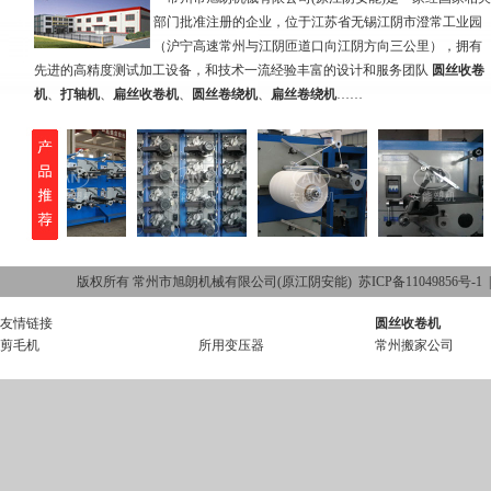
部门批准注册的企业，位于江苏省无锡江阴市澄常工业园
（沪宁高速常州与江阴匝道口向江阴方向三公里），拥有
先进的高精度测试加工设备，和技术一流经验丰富的设计和服务团队
圆丝收卷
机
、
打轴机
、
扁丝收卷机
、
圆丝卷绕机
、
扁丝卷绕机
……
版权所有 常州市旭朗机械有限公司(原江阴安能)
苏ICP备11049856号-1
友情链接
圆丝收卷机
剪毛机
所用变压器
常州搬家公司